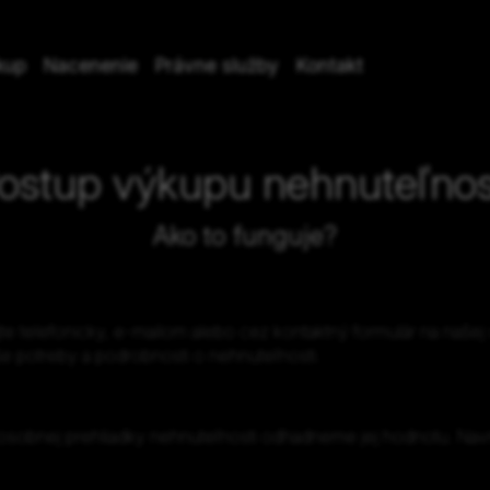
kup
Nacenenie
Právne služby
Kontakt
ostup výkupu nehnuteľnos
Ako to funguje?
te telefonicky, e-mailom alebo cez kontaktný formulár na naše
e potreby a podrobnosti o nehnuteľnosti.
ne osobnej prehliadky nehnuteľnosti odhadneme jej hodnotu. 