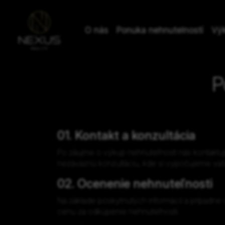
O nás
Ponuka nehnutelností
Vý
P
01. Kontakt a konzultácia
Po záujme o výkup nehnuteľnosti nás kontaktuj
nezáväznú konzultáciu, kde si vypočujeme vaš
02. Ocenenie nehnuteľnosti
Na základe poskytnutých informácií a prípad
cenu za odkúpenie nehnuteľnosti.