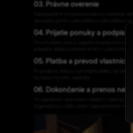
03. Právne overenie
Zabezpečíme komplexné právne overenie nehnute
spolupracujeme s advokátskou kanceláriou n
04. Prijatie ponuky a podpis 
Po schválení ceny a úspešnom právnom overe
prípadne ďalšie potrebné kroky k uzatvoreniu
05. Platba a prevod vlastníctv
Po podpise zmluvy vykonáme platbu za nehnut
na meno nového vlastníka.
06. Dokončenie a prenos nehn
Po úspešnom dokončení všetkých právnych a 
organizáciou výťahu alebo zabezpečením nehnu