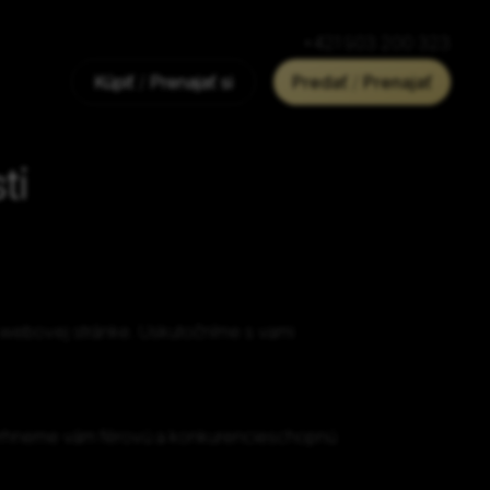
+421 903 200 323
Kúpiť
/
Prenajať si
Predať
/
Prenajať
ti
j webovej stránke. Uskutočníme s vami
Navrhneme vám férovú a konkurencieschopnú