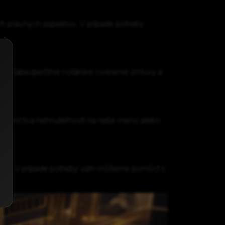
ých právnych aspektov. V prípade potreby
va. Zabezpečíme notárske overenie zmluvy a
astníctva nehnuteľnosti na naše meno alebo
níka. V prípade potreby vám môžeme pomôcť s