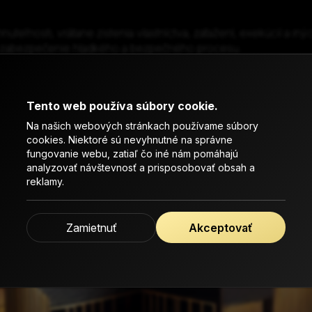
ľnosti, vrátane zistenia vlastníctva, zaťažení, exekúcií a in
a zabezpečenie hladkého a bezpečného procesu.
zmluvy
ní podpíšeme kúpnu zmluvu alebo zmluvu o prevode vlastníct
Tento web používa súbory cookie.
 obchodu.
Na našich webových stránkach používame súbory
a
cookies. Niektoré sú nevyhnutné na správne
fungovanie webu, zatiaľ čo iné nám pomáhajú
eľnosť podľa dohodnutých podmienok. Zabezpečíme prevod vl
analyzovať návštevnosť a prisposobovať obsah a
reklamy.
uteľnosti
Zamietnuť
Akceptovať
finančných krokov prenesieme nehnuteľnosť na nového vlast
teľnosti.