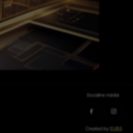
Sociálne médiá
Created by
EUBS