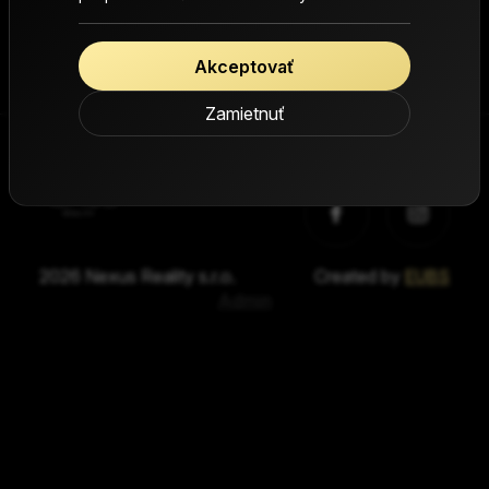
Ak ešte nemáte účet
Registrácia
Akceptovať
Zamietnuť
Sociálne médiá
2026 Nexus Reality s.r.o.
Created by
EUBS
Admin